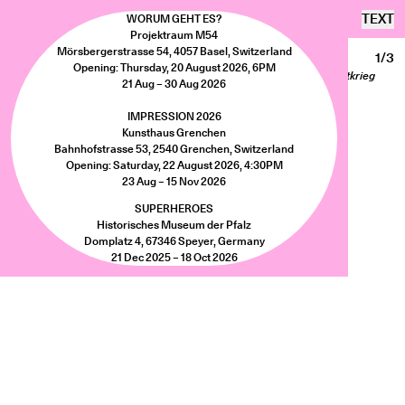
SEBASTIAN UTZNI
TEXT
WORUM GEHT ES?
Projektraum M54
Mörsbergerstrasse 54, 4057 Basel, Switzerland
CONTICUERE OMN
1/3
Opening: Thursday, 20 August 2026, 6PM
Conticuere omn (Emmenbrücke: Skulptur für die im Zweiten Weltkrieg
21 Aug – 30 Aug 2026
verstorbenen italienischen Soldaten)
Camera obscura photography, 18 × 24 cm, 2023
IMPRESSION 2026
Photo: Sebastian Utzni
Kunsthaus Grenchen
Bahnhofstrasse 53, 2540 Grenchen, Switzerland
Opening: Saturday, 22 August 2026, 4:30PM
23 Aug – 15 Nov 2026
SUPERHEROES
Historisches Museum der Pfalz
Domplatz 4, 67346 Speyer, Germany
21 Dec 2025 – 18 Oct 2026